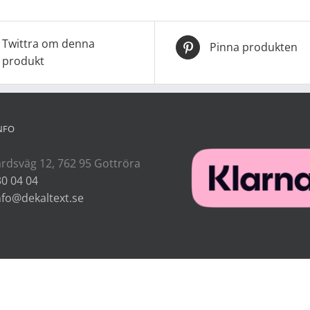
Twittra om denna
Pinna produkten
produkt
NFO
rdsväg 12, 762 95 Gottröra
30 04 04
nfo@dekaltext.se
 Sthlm AB