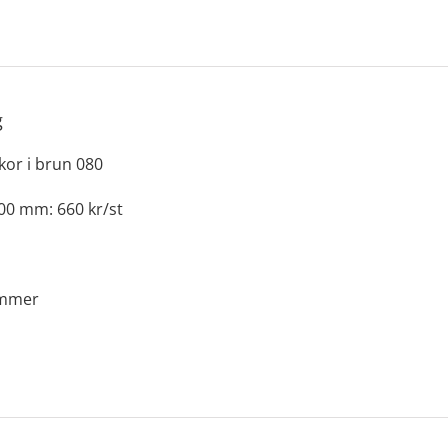
g
kor i brun 080
400 mm: 660 kr/st
ommer