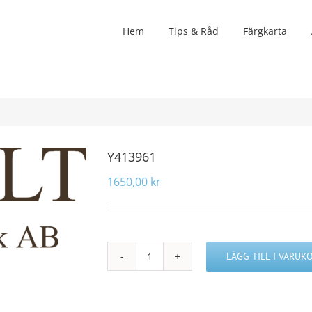
Hem
Tips & Råd
Färgkarta
Y413961
1650,00
kr
LÄGG TILL I VARUK
Y413961
mängd