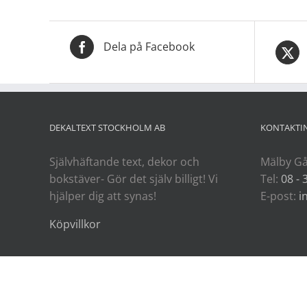
Dela på Facebook
DEKALTEXT STOCKHOLM AB
KONTAKTI
Självhäftande text, dekor och
Mälby Gå
bokstäver- Gör det själv billigt! Vi
Tel:
08 - 
hjälper dig att synas!
E-post:
i
Köpvillkor
Copyright 2026 | All Rights Reserved Dekaltext Sthlm AB|
Dekaltext