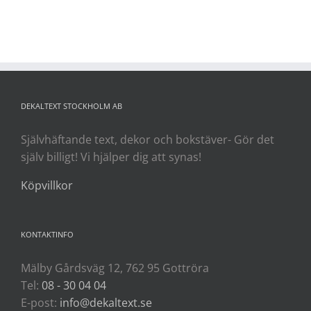
DEKALTEXT STOCKHOLM AB
Självhäftande text, dekor och bokstäver- Gör det
själv billigt! Vi hjälper dig att synas!
Köpvillkor
KONTAKTINFO
Mälby Gårdsväg 12, 762 95 Gottröra
Tel:
08 - 30 04 04
E-post:
info@dekaltext.se