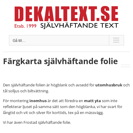
Fortsätt
till
innehållet
Gå till…
Färgkarta självhäftande folie
Den självhäftande folien är högblank och avsedd för
utomhusbruk
och
tål solljus och biltvättning.
För montering
inomhus
är det att föredra en
matt yta
som inte
reflekterar ljuset på samma sätt som den högblanka, vi har svart för
långtid och vit och silver för korttids, tex på en mässvägg.
Vi har även Frostad självhäftande folie.