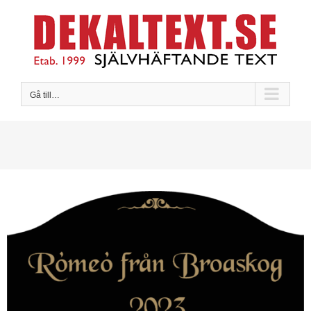
Fortsätt
till
innehållet
Gå till…