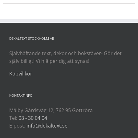
DEKALTEXT STOCKHOLM AB
Självhäftande text, dekor och bokstäver- Gör det
själv billigt! Vi hjälper dig att synas!
Köpvillkor
KONTAKTINFO
Mälby Gårdsväg 12, 762 95 Gottröra
Tel:
08 - 30 04 04
E-post:
info@dekaltext.se