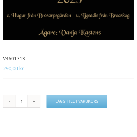
V4601713
290,00
kr
LÄGG TILL I VARUKORG
V4601713
mängd