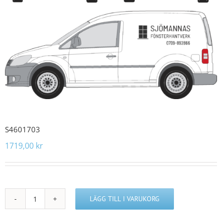
S4601703
1719,00
kr
LÄGG TILL I VARUKORG
S4601703
mängd