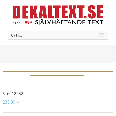
Fortsätt
till
innehållet
Gå till…
S46012282
238,00
kr