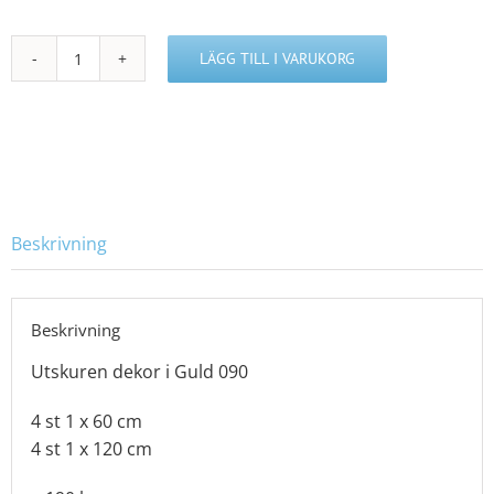
LÄGG TILL I VARUKORG
S46012282
mängd
Beskrivning
Beskrivning
Utskuren dekor i Guld 090
4 st 1 x 60 cm
4 st 1 x 120 cm