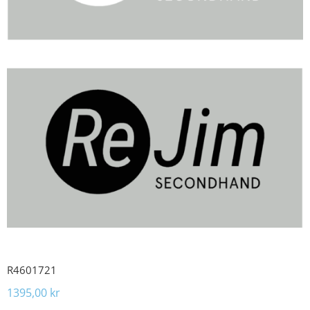
R4601721
1395,00
kr