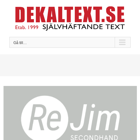
Fortsätt
till
innehållet
Gå till…