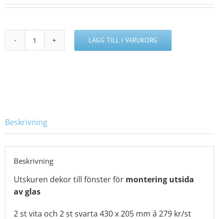
LÄGG TILL I VARUKORG
R4601721
mängd
Beskrivning
Beskrivning
Utskuren dekor till fönster för
montering utsida
av glas
2 st vita och 2 st svarta 430 x 205 mm á 279 kr/st