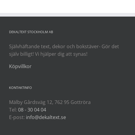
DEKALTEXT STOCKHOLM AB
Självhäftande text, dekor och bokstäver- Gör det
själv billigt! Vi hjälper dig att synas!
Köpvillkor
KONTAKTINFO
Mälby Gårdsväg 12, 762 95 Gottröra
Tel:
08 - 30 04 04
E-post:
info@dekaltext.se