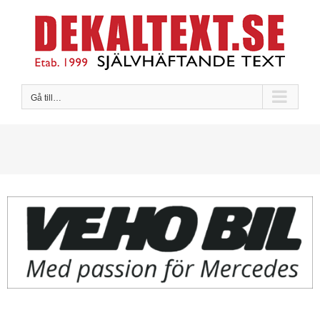
Fortsätt
till
innehållet
Gå till…