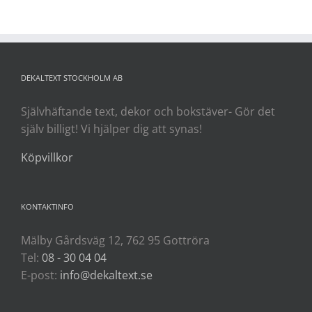
DEKALTEXT STOCKHOLM AB
Självhäftande text, dekor och bokstäver- Gör det
själv billigt! Vi hjälper dig att synas!
Köpvillkor
KONTAKTINFO
Mälby Gårdsväg 12, 762 95 Gottröra
Tel:
08 - 30 04 04
E-post:
info@dekaltext.se