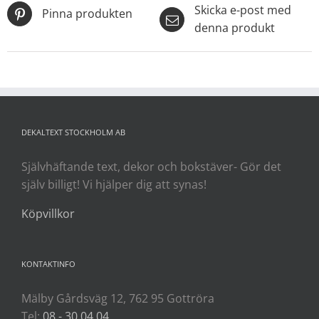
Skicka e-post med
Pinna produkten
denna produkt
DEKALTEXT STOCKHOLM AB
Självhäftande text, dekor och bokstäver- Gör det
själv billigt! Vi hjälper dig att synas!
Köpvillkor
KONTAKTINFO
Mälby Gårdsväg 12, 762 95 Gottröra
Tel:
08 - 30 04 04