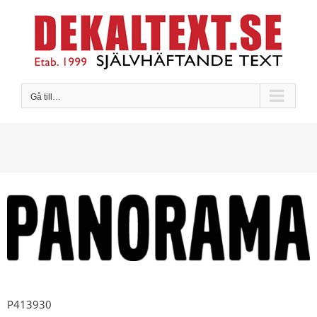
Fortsätt
till
innehållet
Gå till…
P413930