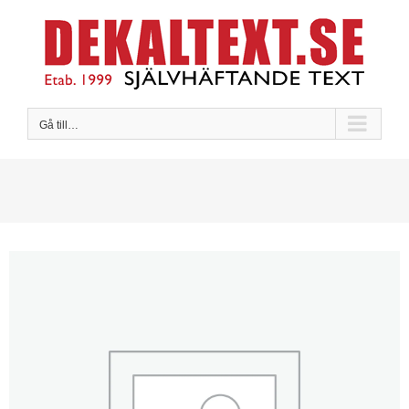
Fortsätt
till
innehållet
Gå till…