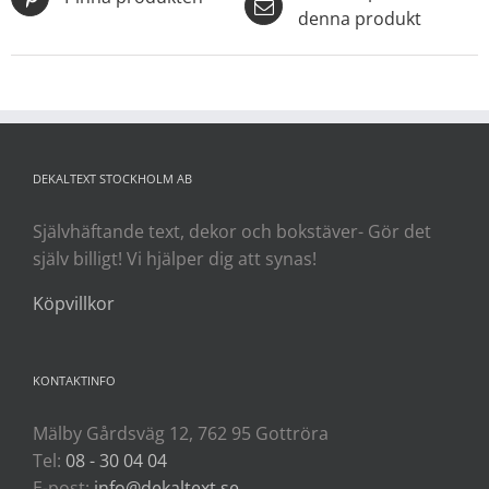
denna produkt
DEKALTEXT STOCKHOLM AB
Självhäftande text, dekor och bokstäver- Gör det
själv billigt! Vi hjälper dig att synas!
Köpvillkor
KONTAKTINFO
Mälby Gårdsväg 12, 762 95 Gottröra
Tel:
08 - 30 04 04
E-post:
info@dekaltext.se