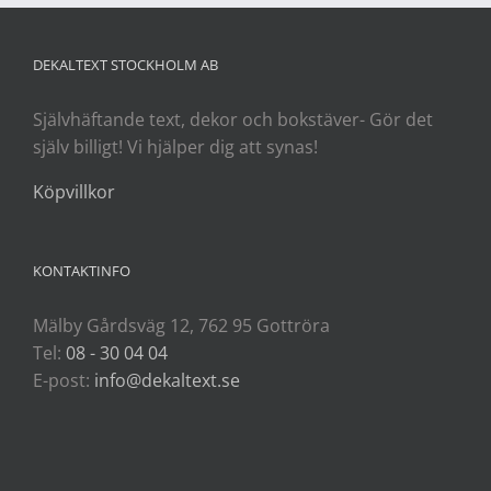
DEKALTEXT STOCKHOLM AB
Självhäftande text, dekor och bokstäver- Gör det
själv billigt! Vi hjälper dig att synas!
Köpvillkor
KONTAKTINFO
Mälby Gårdsväg 12, 762 95 Gottröra
Tel:
08 - 30 04 04
E-post:
info@dekaltext.se