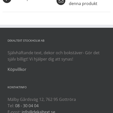
denna produkt
DEKALTEXT STOCKHOLM AB
Självhäftande text, dekor och bokstäver- Gör det
själv billigt! Vi hjälper dig att synas!
Köpvillkor
KONTAKTINFO
Mälby Gårdsväg 12, 762 95 Gottröra
Tel:
08 - 30 04 04
E-post:
info@dekaltext.se