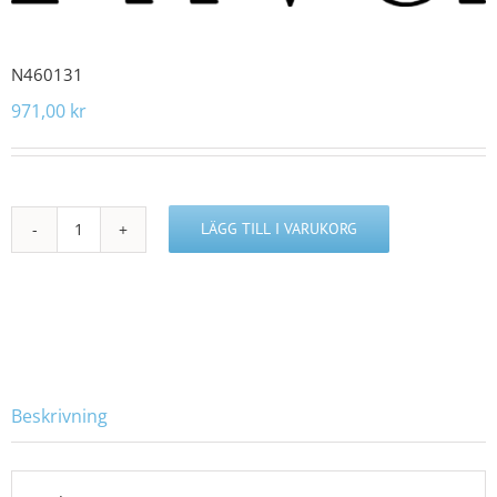
N460131
971,00
kr
LÄGG TILL I VARUKORG
N460131
mängd
Beskrivning