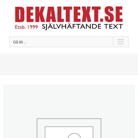
Fortsätt
till
innehållet
Gå till…