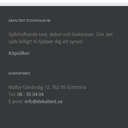
DEKALTEXT STOCKHOLM AB
Självhäftande text, dekor och bokstäver- Gör det
själv billigt! Vi hjälper dig att synas!
Köpvillkor
KONTAKTINFO
Mälby Gårdsväg 12, 762 95 Gottröra
Tel:
08 - 30 04 04
E-post:
info@dekaltext.se