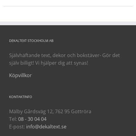
DEKALTEXT STOCKHOLM AB
Självhäftande text, dekor och bokstäver- Gör det
själv billigt! Vi hjälper dig att synas!
Köpvillkor
KONTAKTINFO
Mälby Gårdsväg 12, 762 95 Gottröra
Tel:
08 - 30 04 04
E-post:
info@dekaltext.se