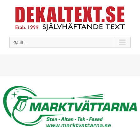
Fortsätt
till
innehållet
Gå till…