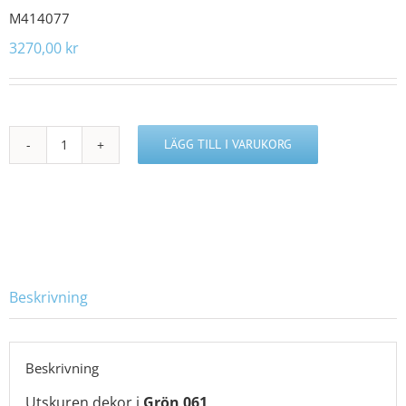
M414077
3270,00
kr
LÄGG TILL I VARUKORG
M414077
mängd
Beskrivning
Beskrivning
Utskuren dekor i
Grön 061