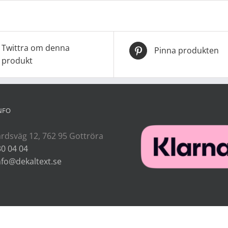
Twittra om denna
Pinna produkten
produkt
NFO
rdsväg 12, 762 95 Gottröra
30 04 04
nfo@dekaltext.se