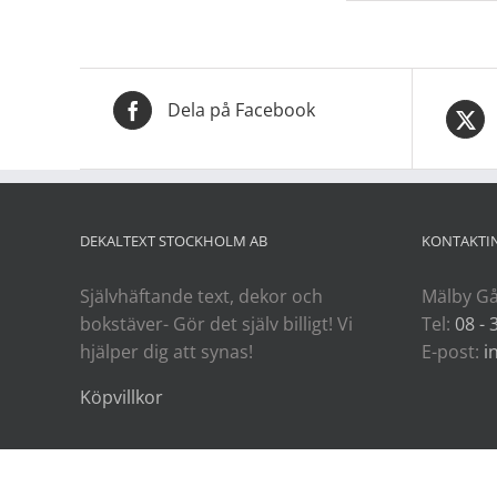
Dela på Facebook
DEKALTEXT STOCKHOLM AB
KONTAKTI
Självhäftande text, dekor och
Mälby Gå
bokstäver- Gör det själv billigt! Vi
Tel:
08 - 
hjälper dig att synas!
E-post:
i
Köpvillkor