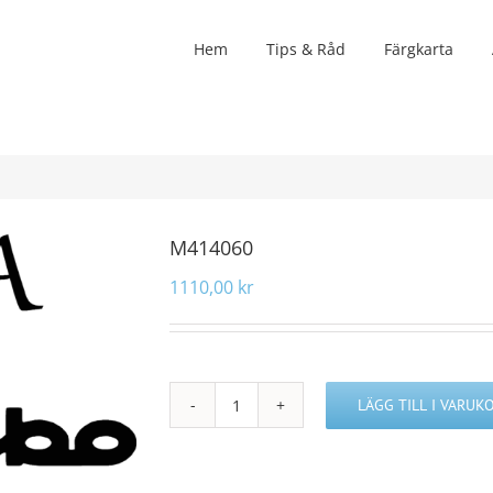
Hem
Tips & Råd
Färgkarta
M414060
1110,00
kr
LÄGG TILL I VARUK
M414060
mängd