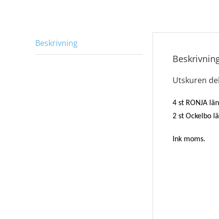
Beskrivning
Beskrivnin
Utskuren de
4 st RONJA län
2 st Ockelbo l
Ink moms.