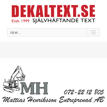
Fortsätt
till
innehållet
Gå till…