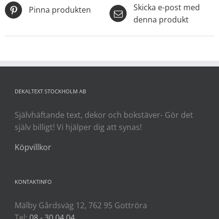
Skicka e-post med
Pinna produkten
denna produkt
DEKALTEXT STOCKHOLM AB
Självhäftande text, dekor och bokstäver- Gör det
själv billigt! Vi hjälper dig att synas!
Köpvillkor
KONTAKTINFO
Mälby Gårdsväg 12, 762 95 Gottröra
Tel:
08 - 30 04 04