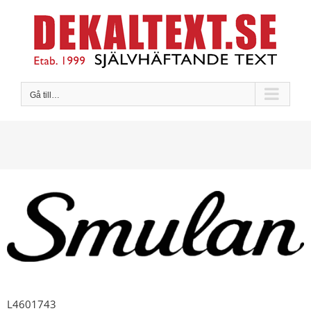
Fortsätt
till
innehållet
Gå till…
L4601743