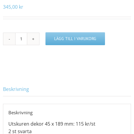
345,00
kr
LÄGG TILL I VARUKORG
L4601743
mängd
Beskrivning
Beskrivning
Utskuren dekor 45 x 189 mm: 115 kr/st
2 st svarta