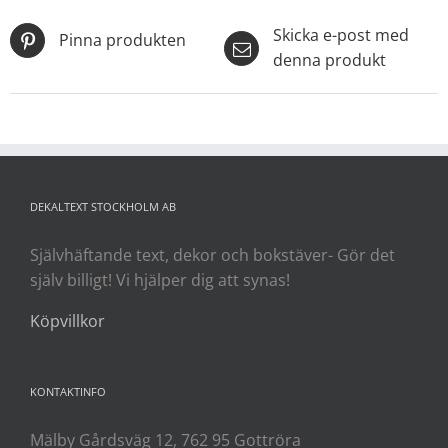
Skicka e-post med
Pinna produkten
denna produkt
DEKALTEXT STOCKHOLM AB
Självhäftande text, dekor och bokstäver- Gör det
själv billigt! Vi hjälper dig att synas!
Köpvillkor
KONTAKTINFO
Mälby Gårdsväg 12, 762 95 Gottröra