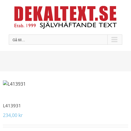
Fortsätt
till
innehållet
Gå till…
L413931
234,00
kr