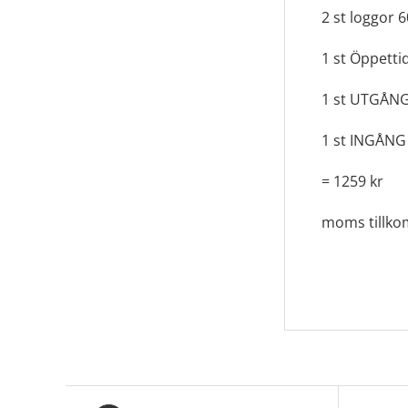
2 st loggor 6
1 st Öppettid
1 st UTGÅNG 
1 st INGÅNG 
= 1259 kr
moms tillk