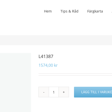
Hem
Tips & Råd
Färgkarta
L41387
1574,00
kr
LÄGG TILL I VARUK
L41387
mängd