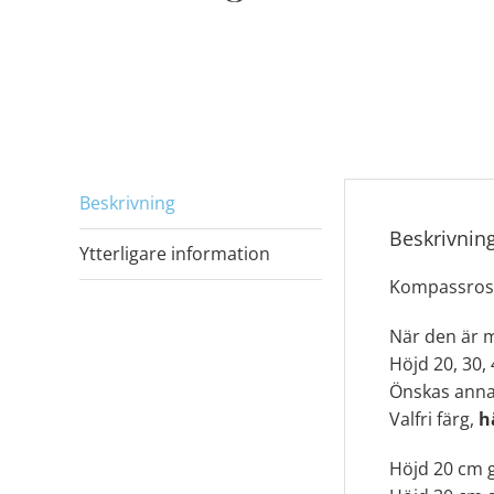
Beskrivning
Beskrivnin
Ytterligare information
Kompassros 
När den är m
Höjd 20, 30, 
Önskas annan
Valfri färg,
h
Höjd 20 cm g