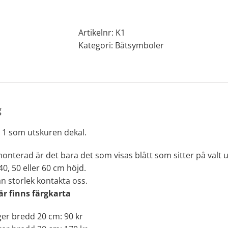
nr
1
mängd
Artikelnr:
K1
Kategori:
Båtsymboler
g
1 som utskuren dekal.
onterad är det bara det som visas blått som sitter på valt 
40, 50 eller 60 cm höjd.
 storlek kontakta oss.
är finns färgkarta
er bredd 20 cm: 90 kr