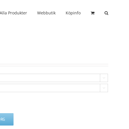
Alla Produkter
Webbutik
Köpinfo


ORG