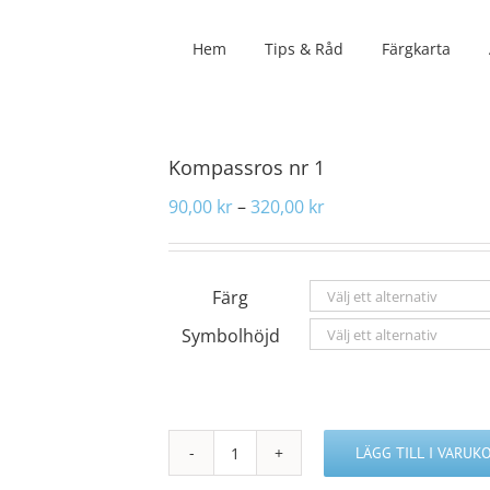
Hem
Tips & Råd
Färgkarta
Kompassros nr 1
Prisintervall:
90,00
kr
–
320,00
kr
90,00 kr
till
320,00 kr
Färg
Symbolhöjd
LÄGG TILL I VARUK
Kompassros