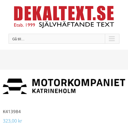
Fortsätt
till
innehållet
Gå till…
K413984
323,00
kr