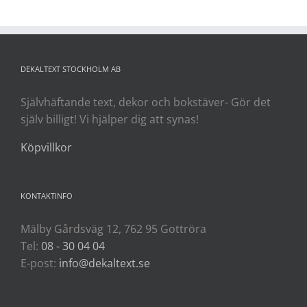
DEKALTEXT STOCKHOLM AB
Självhäftande text, dekor och bokstäver- Gör det
själv billigt! Vi hjälper dig att synas!
Köpvillkor
KONTAKTINFO
Mälby Gårdsväg 12, 762 95 Gottröra
Tel:
08 - 30 04 04
E-post:
info@dekaltext.se