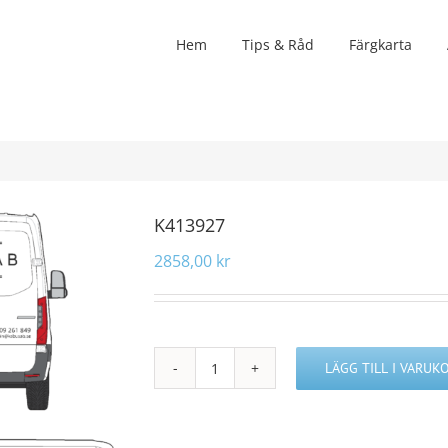
Hem
Tips & Råd
Färgkarta
K413927
2858,00
kr
LÄGG TILL I VARUK
K413927
mängd