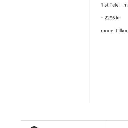
1 st Tele + 
= 2286 kr
moms tillk