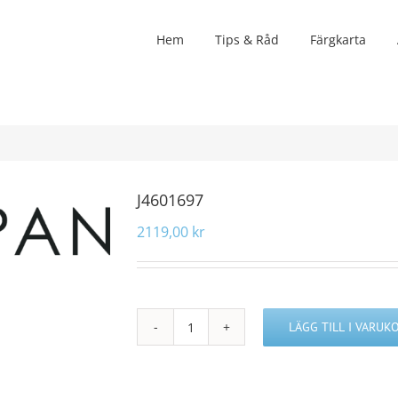
Hem
Tips & Råd
Färgkarta
J4601697
2119,00
kr
LÄGG TILL I VARUK
J4601697
mängd