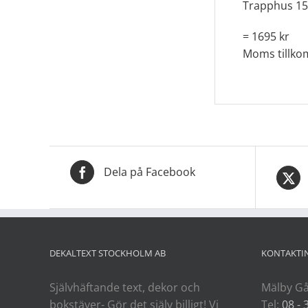
Trapphus 150
= 1695 kr
Moms tillk
Dela på Facebook
DEKALTEXT STOCKHOLM AB
KONTAKTI
Självhäftande text, dekor och
Mälby Gå
bokstäver- Gör det själv billigt! Vi
Tel:
08 - 