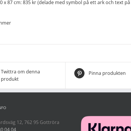
 x 87 cm: 835 kr (delade med symbol på ett ark och text på 
ommer
Twittra om denna
Pinna produkten
produkt
NFO
rdsväg 12, 762 95 Gottröra
30 04 04