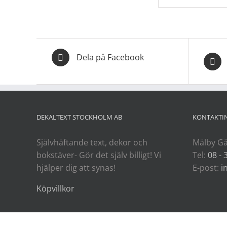
Dela på Facebook
DEKALTEXT STOCKHOLM AB
KONTAKTI
Självhäftande text, dekor och
Mälby Gå
bokstäver- Gör det själv billigt! Vi
Tel:
08 - 
hjälper dig att synas!
E-post:
i
Köpvillkor