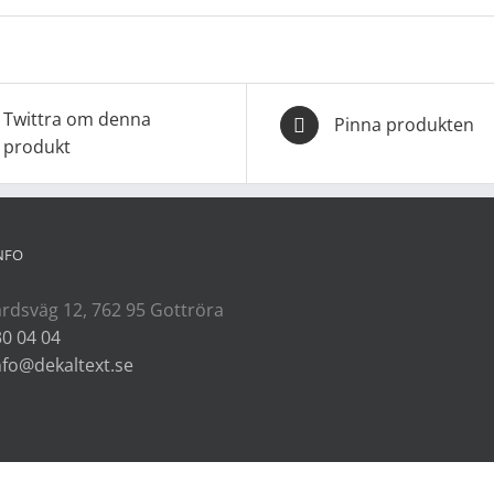
Twittra om denna
Pinna produkten
produkt
NFO
rdsväg 12, 762 95 Gottröra
30 04 04
nfo@dekaltext.se