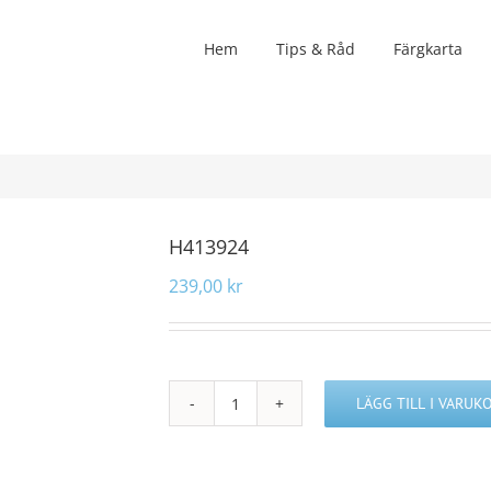
Hem
Tips & Råd
Färgkarta
H413924
239,00
kr
LÄGG TILL I VARUK
H413924
mängd