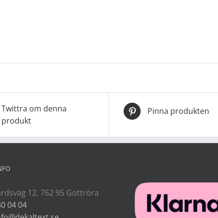
Twittra om denna
Pinna produkten
produkt
NFO
rdsväg 12, 762 95 Gottröra
30 04 04
nfo@dekaltext.se