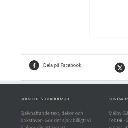
Dela på Facebook
DEKALTEXT STOCKHOLM AB
KONTAKTI
Självhäftande text, dekor och
Mälby Gå
bokstäver- Gör det själv billigt! Vi
Tel:
08 - 
hjälper dig att synas!
E-post:
i