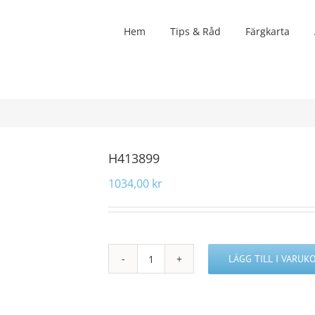
Hem
Tips & Råd
Färgkarta
H413899
1034,00
kr
LÄGG TILL I VARUK
H413899
mängd