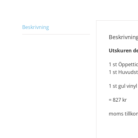
Beskrivning
Beskrivnin
Utskuren de
1 st Öppetti
1 st Huvudst
1 st gul viny
= 827 kr
moms tillk