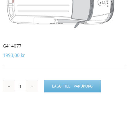
G414077
1993,00
kr
LÄGG TILL I VARUKORG
G414077
mängd