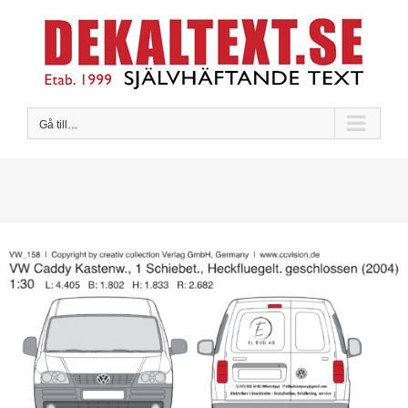
Fortsätt
till
innehållet
Gå till…