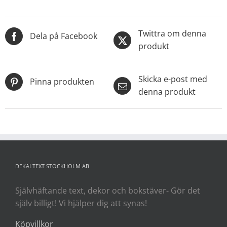
Twittra om denna
Dela på Facebook
produkt
Skicka e-post med
Pinna produkten
denna produkt
DEKALTEXT STOCKHOLM AB
Självhäftande text, dekor och bokstäver- Gör det
själv billigt! Vi hjälper dig att synas!
Köpvillkor