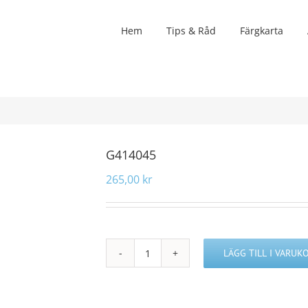
Hem
Tips & Råd
Färgkarta
G414045
265,00
kr
LÄGG TILL I VARUK
G414045
mängd