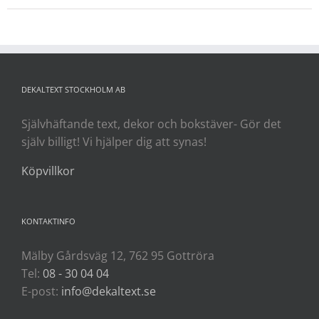
DEKALTEXT STOCKHOLM AB
Självhäftande text, dekor och bokstäver- Gör det
själv billigt! Vi hjälper dig att synas!
Köpvillkor
KONTAKTINFO
Mälby Gårdsväg 12, 762 95 Gottröra
Tel:
08 - 30 04 04
E-post:
info@dekaltext.se