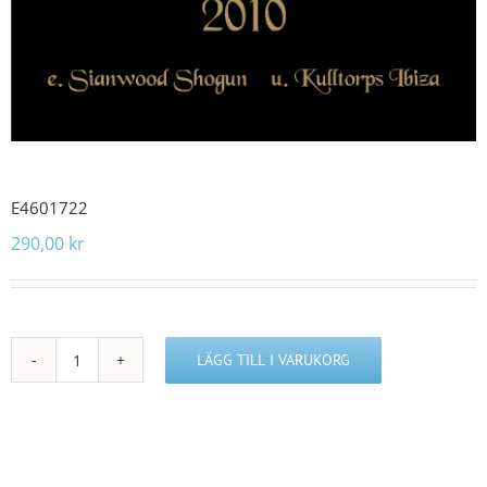
E4601722
290,00
kr
LÄGG TILL I VARUKORG
E4601722
mängd