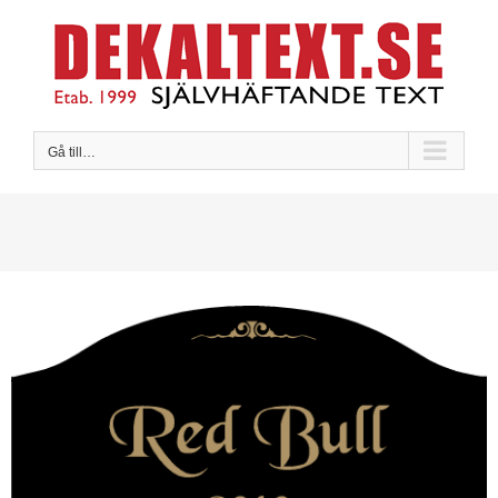
Fortsätt
till
innehållet
Gå till…