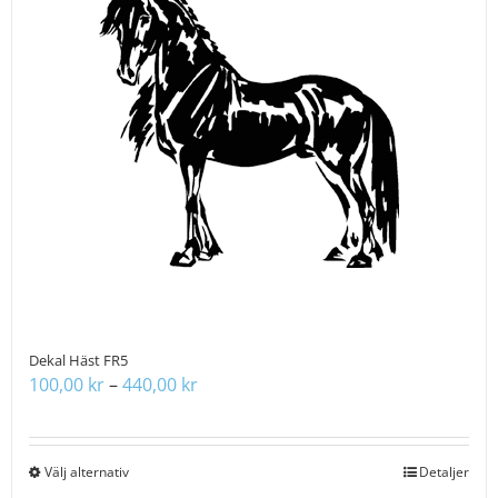
varianter.
De
olika
alternativen
kan
väljas
på
produktsidan
Dekal Häst FR5
Prisintervall:
100,00
kr
–
440,00
kr
100,00 kr
till
440,00 kr
Välj alternativ
Den
Detaljer