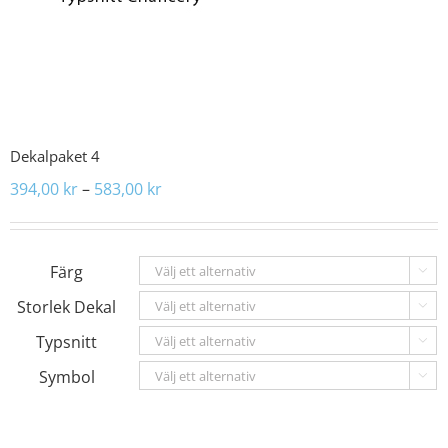
Dekalpaket 4
Prisintervall:
394,00
kr
–
583,00
kr
394,00 kr
till
583,00 kr
Färg

Storlek Dekal

Typsnitt

Symbol
