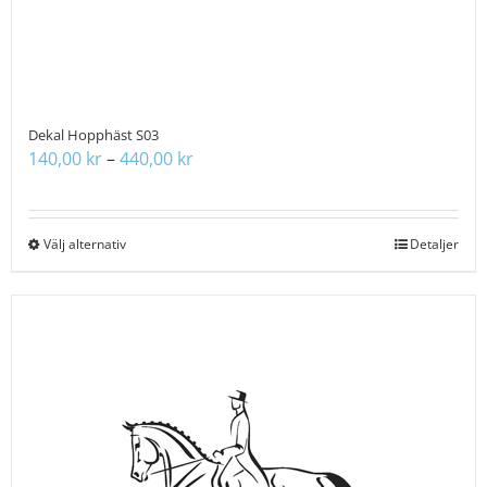
Dekal Hopphäst S03
Prisintervall:
140,00
kr
–
440,00
kr
140,00 kr
till
440,00 kr
Välj alternativ
Den
Detaljer
här
produkten
har
flera
varianter.
De
olika
alternativen