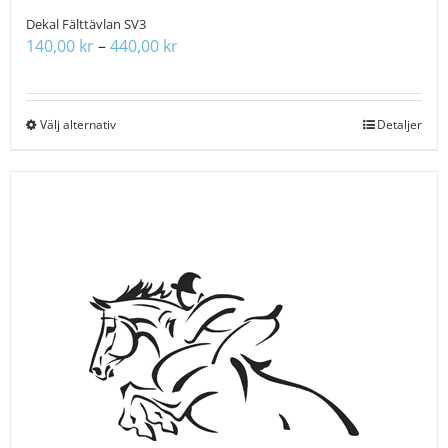
Dekal Fälttävlan SV3
Prisintervall:
140,00
kr
–
440,00
kr
140,00 kr
till
440,00 kr
Välj alternativ
Den
Detaljer
här
produkten
har
flera
varianter.
De
olika
alternativen
kan
väljas
på
produktsidan