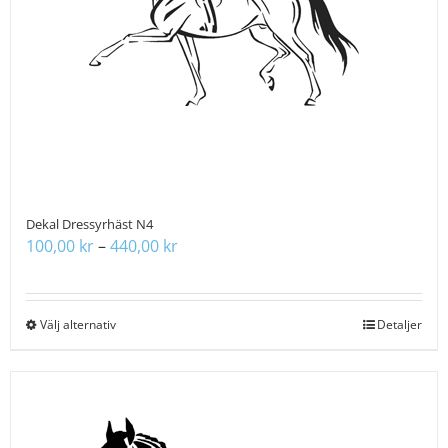
kan
väljas
på
produktsidan
Dekal Dressyrhäst N4
Prisintervall:
100,00
kr
–
440,00
kr
100,00 kr
till
440,00 kr
Välj alternativ
Den
Detaljer
här
produkten
har
flera