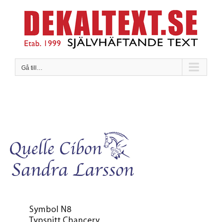
Fortsätt
till
innehållet
Gå till…