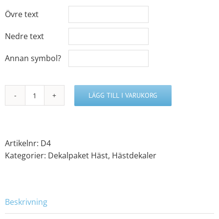
Övre text
Nedre text
Annan symbol?
LÄGG TILL I VARUKORG
Dekalpaket
4
mängd
Artikelnr:
D4
Kategorier:
Dekalpaket Häst
,
Hästdekaler
Beskrivning