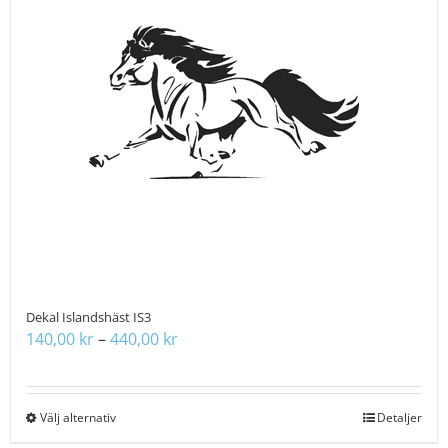
De
olika
alternativen
kan
väljas
på
produktsidan
Dekal Islandshäst IS3
Prisintervall:
140,00
kr
–
440,00
kr
140,00 kr
till
440,00 kr
Välj alternativ
Den
Detaljer
här