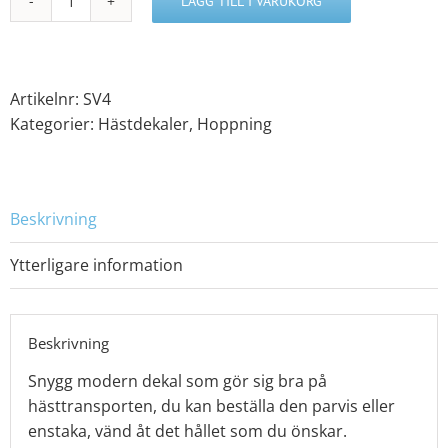
LÄGG TILL I VARUKORG
Dekal
Hopphäst
SV4
mängd
Artikelnr:
SV4
Kategorier:
Hästdekaler
,
Hoppning
Beskrivning
Ytterligare information
Beskrivning
Snygg modern dekal som gör sig bra på
hästtransporten, du kan beställa den parvis eller
enstaka, vänd åt det hållet som du önskar.