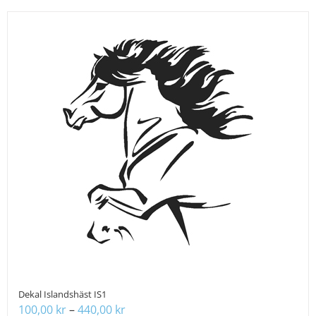
produkten
har
flera
varianter.
De
olika
alternativen
kan
väljas
på
produktsidan
Dekal Islandshäst IS1
Prisintervall:
100,00
kr
–
440,00
kr