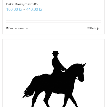
Dekal Dressyrhäst S05
Prisintervall:
100,00
kr
–
440,00
kr
100,00 kr
till
440,00 kr
Välj alternativ
Den
Detaljer
här
produkten
har
flera
varianter.
De
olika
alternativen
kan
väljas
på
produktsidan