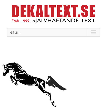
Fortsätt
till
innehållet
Gå till…