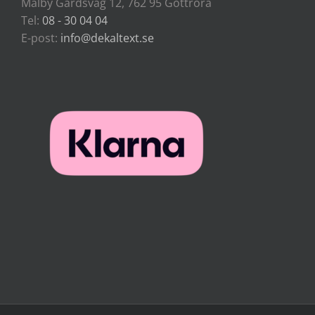
Mälby Gårdsväg 12, 762 95 Gottröra
Tel:
08 - 30 04 04
E-post:
info@dekaltext.se