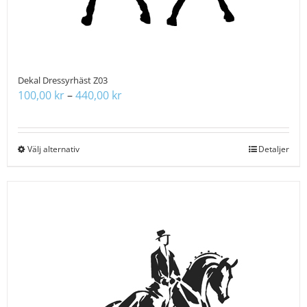
Dekal Dressyrhäst Z03
Prisintervall:
100,00
kr
–
440,00
kr
100,00 kr
till
440,00 kr
Välj alternativ
Den
Detaljer
här
produkten
har
flera
varianter.
De
olika
alternativen
kan