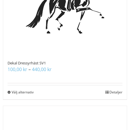
väljas
på
produktsidan
Dekal Dressyrhäst SV1
Prisintervall:
100,00
kr
–
440,00
kr
100,00 kr
till
440,00 kr
Välj alternativ
Den
Detaljer
här
produkten
har
flera
varianter.