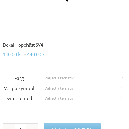
Dekal Hopphäst SV4
Prisintervall:
140,00
kr
–
440,00
kr
140,00 kr
till
440,00 kr
Färg

Val på symbol

Symbolhöjd
