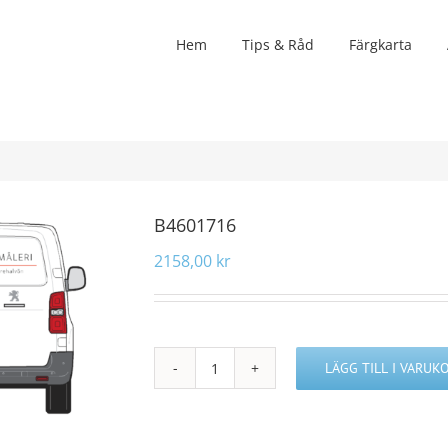
Hem
Tips & Råd
Färgkarta
B4601716
2158,00
kr
LÄGG TILL I VARUK
B4601716
mängd