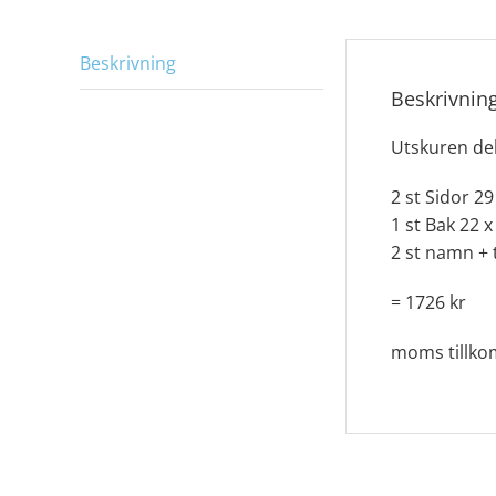
Beskrivning
Beskrivnin
Utskuren de
2 st Sidor 29
1 st Bak 22 x
2 st namn + 
= 1726 kr
moms tillk