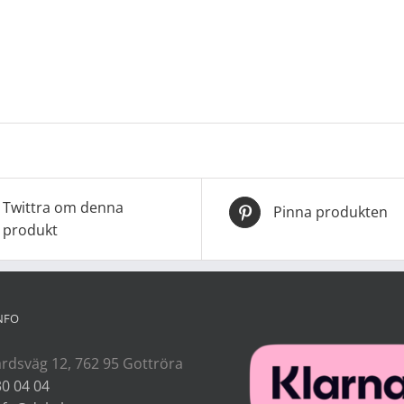
Twittra om denna
Pinna produkten
produkt
NFO
rdsväg 12, 762 95 Gottröra
30 04 04