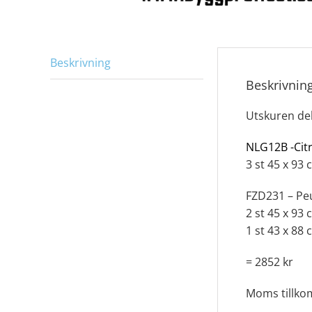
Beskrivning
Beskrivnin
Utskuren de
NLG12B -Cit
3 st 45 x 93 
FZD231 – Pe
2 st 45 x 93 
1 st 43 x 88 
= 2852 kr
Moms tillk