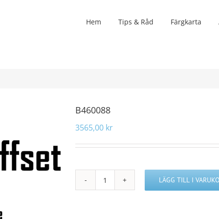
Hem
Tips & Råd
Färgkarta
B460088
3565,00
kr
LÄGG TILL I VARUK
B460088
mängd