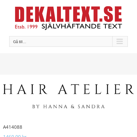
Fortsätt
till
innehållet
Gå till…
A414088
1460,00
kr