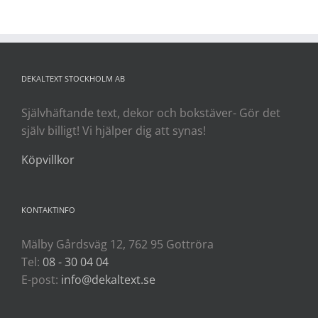
DEKALTEXT STOCKHOLM AB
Självhäftande text, dekor och bokstäver- Gör det
själv billigt! Vi hjälper dig att synas!
Köpvillkor
KONTAKTINFO
Mälby Gårdsväg 12, 762 95 Gottröra
Tel:
08 - 30 04 04
E-post:
info@dekaltext.se