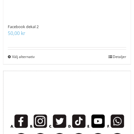
Facebook dekal 2
50,00
kr
Välj alternativ
Den
Detaljer
här
produkten
har
flera
varianter.
De
olika
alternativen
kan
väljas