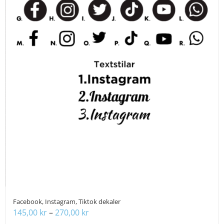
på
produktsidan
Facebook, Instagram, Tiktok dekaler
Prisintervall:
145,00
kr
–
270,00
kr