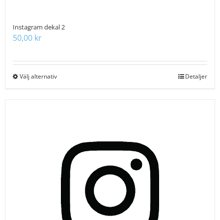
Instagram dekal 2
50,00
kr
Välj alternativ
Den
Detaljer
här
produkten
har
flera
varianter.
De
olika
alternativen
kan
väljas
på