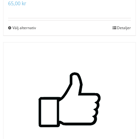
65,00
kr
Välj alternativ
Den
Detaljer
här
produkten
har
flera
varianter.
De
olika
alternativen
kan
väljas
på
produktsidan