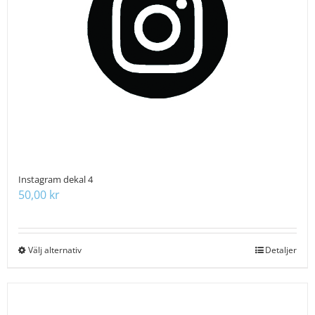
alternativen
kan
väljas
på
produktsidan
Instagram dekal 4
50,00
kr
Välj alternativ
Den
Detaljer
här
produkten
har