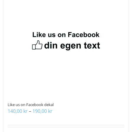
flera
varianter.
De
olika
alternativen
kan
väljas
på
produktsidan
Like us on Facebook dekal
Prisintervall:
140,00
kr
–
190,00
kr
140,00 kr
till