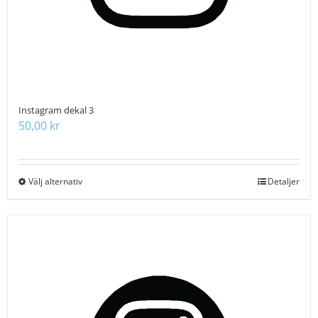
produktsidan
Instagram dekal 3
50,00
kr
Välj alternativ
Den
Detaljer
här
produkten
har
flera
varianter.
De
olika